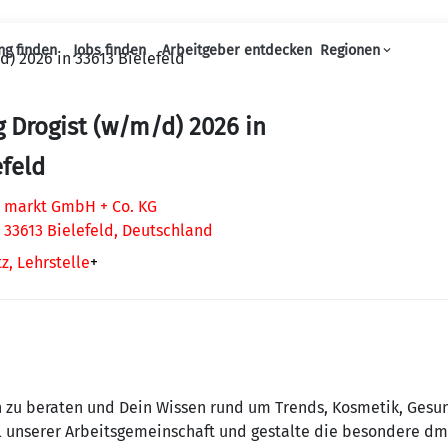
ng finden
Jobs finden
Arbeitgeber entdecken
Regionen
) 2026 in 33613 Bielefeld
Haupt-Navigation
 Drogist (w/m/d) 2026 in
efeld
 markt GmbH + Co. KG
, 33613 Bielefeld, Deutschland
z, Lehrstelle
+
 zu beraten und Dein Wissen rund um Trends, Kosmetik, Gesun
 unserer Arbeitsgemeinschaft und gestalte die besondere dm