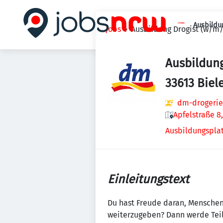
Ausbildu
Jobs
Ausbildung Drogist (w/m/d
Ausbildung
33613 Biel
dm-drogerie
Apfelstraße 8
Ausbildungsplat
Einleitungstext
Du hast Freude daran, Menschen
weiterzugeben? Dann werde Teil