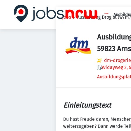
Ausbildu
Jobs
Ausbildung Drogist (w/m/
Ausbildung
59823 Arn
dm-drogerie
Widayweg 2, 
Ausbildungsplat
Einleitungstext
Du hast Freude daran, Menschen
weiterzugeben? Dann werde Teil