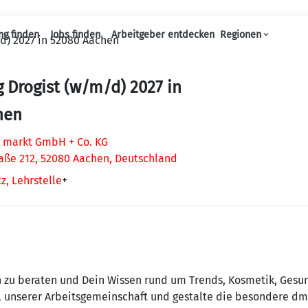
ng finden
Jobs finden
Arbeitgeber entdecken
Regionen
d) 2027 in 52080 Aachen
Haupt-Navigation
 Drogist (w/m/d) 2027 in
hen
 markt GmbH + Co. KG
aße 212, 52080 Aachen, Deutschland
z, Lehrstelle
+
 zu beraten und Dein Wissen rund um Trends, Kosmetik, Gesun
 unserer Arbeitsgemeinschaft und gestalte die besondere dm