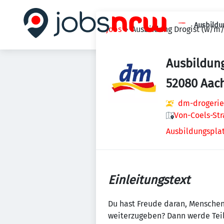
Ausbildu
Jobs
Ausbildung Drogist (w/m/
Ausbildung
52080 Aac
dm-drogerie
Von-Coels-Str
Ausbildungsplat
Einleitungstext
Du hast Freude daran, Menschen
weiterzugeben? Dann werde Teil