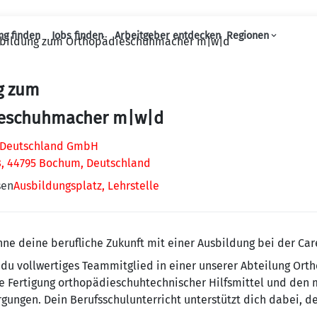
ng finden
Jobs finden
Arbeitgeber entdecken
Regionen
bildung zum Orthopädieschuhmacher m|w|d
Haupt-Navigation
g zum
eschuhmacher m|w|d
 Deutschland GmbH
8, 44795 Bochum, Deutschland
sen
Ausbildungsplatz, Lehrstelle
inne deine berufliche Zukunft mit einer Ausbildung bei der C
t du vollwertiges Teammitglied in einer unserer Abteilung Or
he Fertigung orthopädieschuhtechnischer Hilfsmittel und den 
gungen. Dein Berufsschulunterricht unterstützt dich dabei, de