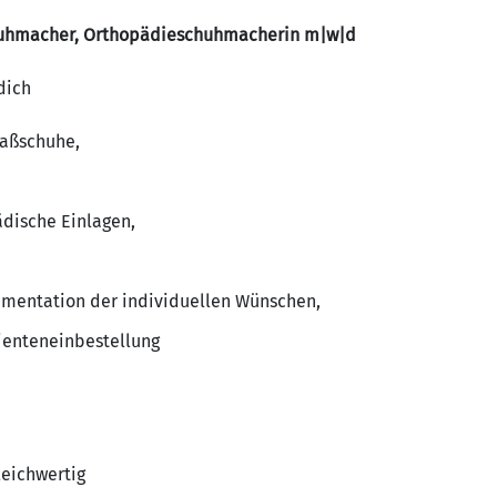
uhmacher, Orthopädieschuhmacherin m|w|d
dich
Maßschuhe,
dische Einlagen,
mentation der individuellen Wünschen,
ienteneinbestellung
leichwertig