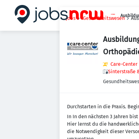
Ausbildu
Jobs
Gesundheitswesen
Aus
Ausbildun
Orthopädi
Care-Center
Sinterstraße 
Gesundheitswe
Durchstarten in die Praxis. Beg
In In den nächsten 3 Jahren bis
Hier lernst du die handwerklic
die Notwendigkeit dieser Versor
umzusetzen.