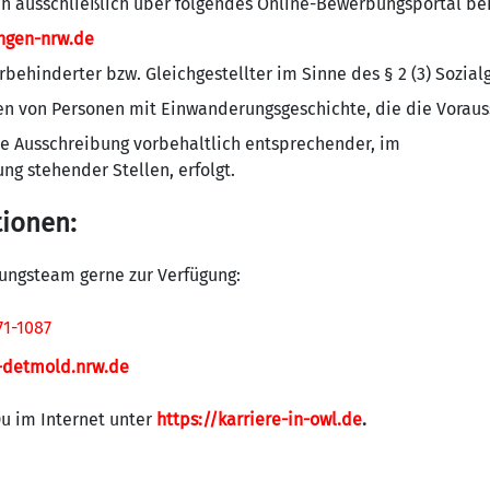
h ausschließlich über folgendes Online-Bewerbungsportal be
ngen-nrw.de
ehinderter bzw. Gleichgestellter im Sinne des § 2 (3) Sozial
n von Personen mit Einwanderungsgeschichte, die die Vorauss
se Ausschreibung vorbehaltlich entsprechender, im
ng stehender Stellen, erfolgt.
tionen:
dungsteam gerne zur Verfügung:
71-1087
-detmold.nrw.de
Du im Internet unter
https://karriere-in-owl.de
.