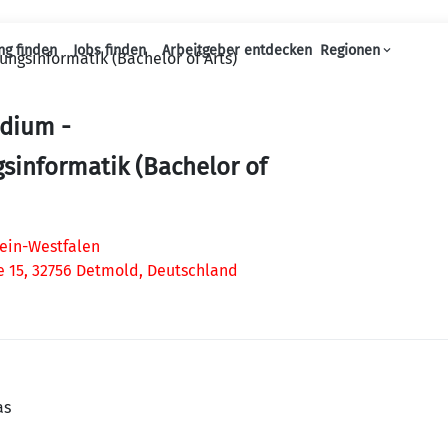
ng finden
Jobs finden
Arbeitgeber entdecken
Regionen
ungsinformatik (Bachelor of Arts)
Haupt-Navigation
udium -
sinformatik (Bachelor of
ein-Westfalen
 15, 32756 Detmold, Deutschland
as