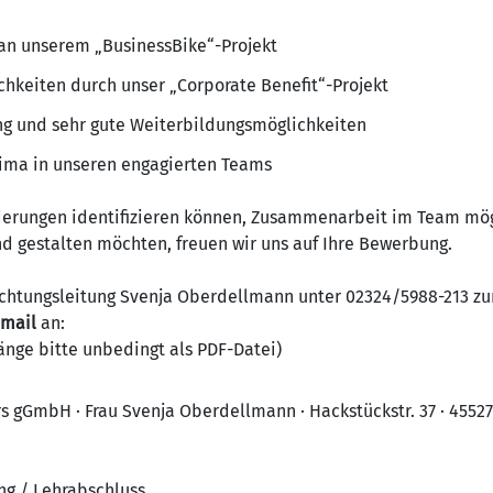
an unserem „BusinessBike“-Projekt
chkeiten durch unser „Corporate Benefit“-Projekt
ung und sehr gute Weiterbildungsmöglichkeiten
ima in unseren engagierten Teams
rderungen identifizieren können, Zusammenarbeit im Team mö
nd gestalten möchten, freuen wir uns auf Ihre Bewerbung.
ichtungsleitung Svenja Oberdellmann unter 02324/5988-213 zur
Email
an:
nge bitte unbedingt als PDF-Datei)
rs gGmbH · Frau Svenja Oberdellmann · Hackstückstr. 37 · 4552
ng / Lehrabschluss