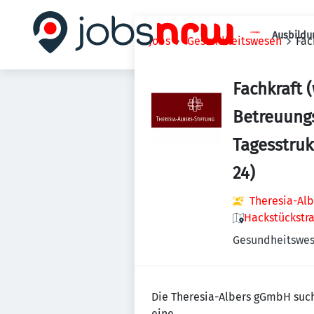
Ausbildu
Jobs
Gesundheitswesen
Fac
Fachkraft 
Betreuungs
Tagesstruk
24)
Theresia-Alb
Hackstückstra
Gesundheitswe
Die Theresia-Albers gGmbH such
eine