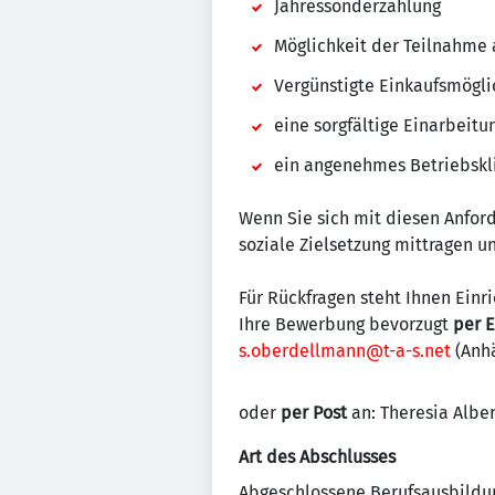
Jahressonderzahlung
Möglichkeit der Teilnahme 
Vergünstigte Einkaufsmögli
eine sorgfältige Einarbeit
ein angenehmes Betriebskl
Wenn Sie sich mit diesen Anfo
soziale Zielsetzung mittragen u
Für Rückfragen steht Ihnen Einr
Ihre Bewerbung bevorzugt
per 
s.oberdellmann@t-a-s.net
(Anhä
oder
per Post
an: Theresia Albe
Art des Abschlusses
Abgeschlossene Berufsausbildu