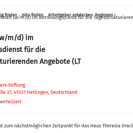
ng finden
Jobs finden
Arbeitgeber entdecken
Regionen
hkraft (w/m/d) im Betreuungsdienst für die Tagesstrukturiere
Haupt-Navigation
(w/m/d) im
dienst für die
turierenden Angebote (LT
ers-Stiftung
ße 37, 45527 Hattingen, Deutschland
sen
Teilzeit
t zum nächstmöglichen Zeitpunkt für das Haus Theresia (Hacks