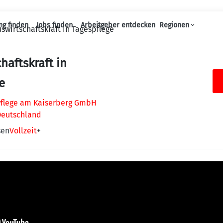
ng finden
Jobs finden
Arbeitgeber entdecken
Regionen
swirtschaftskraft in Tagespflege
Haupt-Navigation
haftskraft in
e
flege am Kaiserberg GmbH
Deutschland
sen
Vollzeit
+