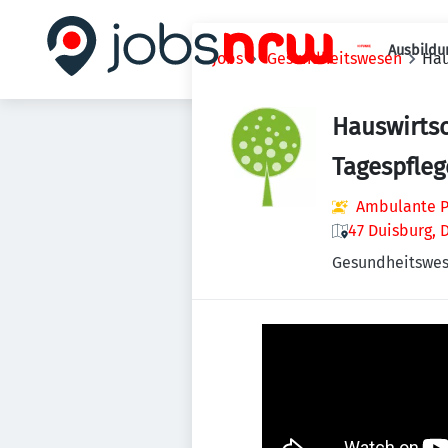
Ausbildu
Jobs
Gesundheitswesen
Hau
Hauswirtsc
Tagespfleg
Ambulante P
47 Duisburg, 
Gesundheitswe