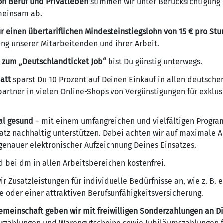
on Beruf und Privatleben
stimmen wir unter Berücksichtigung
emeinsam ab.
 einen übertariflichen Mindesteinstiegslohn von 15 € pro St
ung unserer Mitarbeitenden und ihrer Arbeit.
 zum „Deutschlandticket Job“
bist Du günstig unterwegs.
att
sparst Du 10 Prozent auf Deinen Einkauf in allen deutsche
artner in vielen Online-Shops von Vergünstigungen für exklu
ial gesund
– mit einem umfangreichen und vielfältigen Progr
tz nachhaltig unterstützen. Dabei achten wir auf maximale 
genauer elektronischer Aufzeichnung Deines Einsatzes.
d bei dm in allen Arbeitsbereichen kostenfrei.
ir Zusatzleistungen für individuelle Bedürfnisse an, wie z. B.
e oder einer attraktiven Berufsunfähigkeitsversicherung.
gemeinschaft geben wir mit freiwilligen Sonderzahlungen an Di
rzahlungen und Warengutscheine sowie Jubiläumszahlungen fü