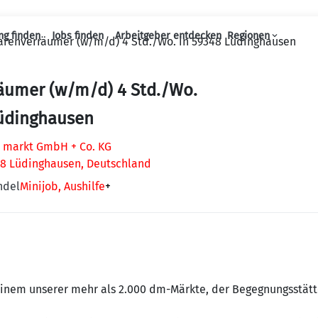
ng finden
Jobs finden
Arbeitgeber entdecken
Regionen
renverräumer (w/m/d) 4 Std./Wo. in 59348 Lüdinghausen
Haupt-Navigation
äumer (w/m/d) 4 Std./Wo.
Lüdinghausen
 markt GmbH + Co. KG
48 Lüdinghausen, Deutschland
ndel
Minijob, Aushilfe
+
inem unserer mehr als 2.000 dm-Märkte, der Begegnungsstät