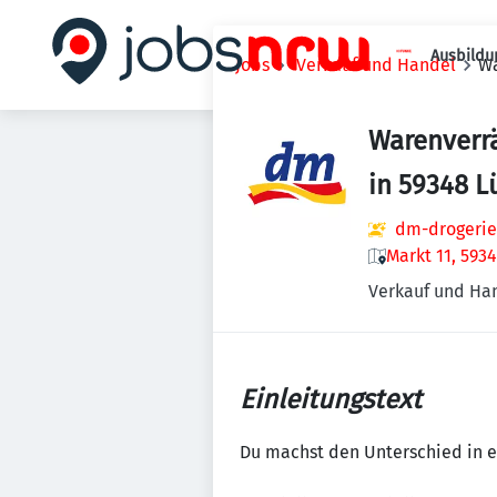
Ausbildu
Jobs
Verkauf und Handel
Wa
Warenverr
in 59348 
dm-drogerie
Markt 11, 593
Verkauf und Ha
Einleitungstext
Du machst den Unterschied in e