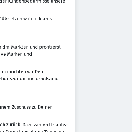
 der Kundenbedürfnisse unsere
unde
setzen wir ein klares
n dm-Märkten und profitierst
sive Marken und
amm möchten wir Dein
Arbeitszeiten und erholsame
 einem Zuschuss zu Deiner
ch zurück.
Dazu zählen Urlaubs-
r Deine langjährige Treue und