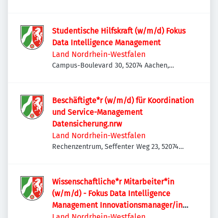
Deutschland
Studentische Hilfskraft (w/m/d) Fokus
Data Intelligence Management
Land Nordrhein-Westfalen
Campus-Boulevard 30, 52074 Aachen,
Deutschland
Beschäftigte*r (w/m/d) für Koordination
und Service-Management
Datensicherung.nrw
Land Nordrhein-Westfalen
Rechenzentrum, Seffenter Weg 23, 52074
Aachen, Deutschland
Wissenschaftliche*r Mitarbeiter*in
(w/m/d) - Fokus Data Intelligence
Management Innovationsmanager/in
(w/m/d)
Land Nordrhein-Westfalen