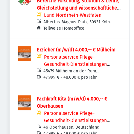
Bereiche Forschung, Studium & Lehre,
Gleichstellung und wissenschaftlicher
Nachwuchs, Internationalisierung
Land Nordrhein-Westfalen
Albertus-Magnus-Platz, 50931 Köln-
Lindenthal, Deutschland
Teilweise Homeoffice
Erzieher (m/w/d) 4.000,-- € Mülheim
Personalservice Pflege-
Gesundheit-Dienstleistungen
45479 Mülheim an der Ruhr,
GmbH
Deutschland
47.999 € - 48.000 € pro Jahr
Fachkraft Kita (m/w/d) 4.000,-- €
Oberhausen
Personalservice Pflege-
Gesundheit-Dienstleistungen
46 Oberhausen, Deutschland
GmbH
47.999 € - 48.000 € pro Jahr