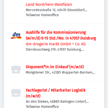
Land Nordrhein-Westfalen
Mercedesstraße 12, 40470 Düsseldorf,
Deutschland
Teilweise Homeoffice
Aushilfe für die Kommissionierung
(w/m/d) 6-15 Std./Wo. in 47057 Duisburg
dm-drogerie markt GmbH + Co. KG
Sternbuschweg 219, 47057 Duisburg,
Deutschland
Disponent*in im Einkauf (m/w/d)
Müngstener Str., 42285 Wuppertal-Barmen,
Deutschland
Fachlagerist / Mitarbeiter Logistik
(m/w/d)
An den Dieken, 40885 Ratingen-Lintorf,
Deutschland
Teilweise Homeoffice