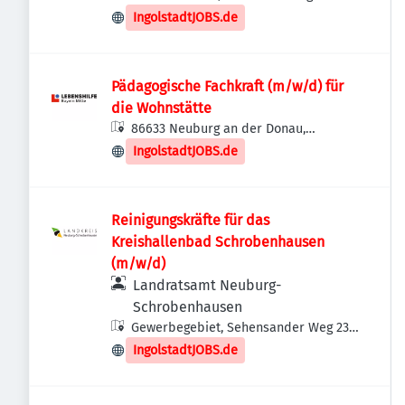
Donau, Deutschland
IngolstadtJOBS.de
Pädagogische Fachkraft (m/w/d) für
die Wohnstätte
86633 Neuburg an der Donau,
Deutschland
IngolstadtJOBS.de
Reinigungskräfte für das
Kreishallenbad Schrobenhausen
(m/w/d)
Landratsamt Neuburg-
Schrobenhausen
Gewerbegebiet, Sehensander Weg 23,
86633 Neuburg an der Donau,
IngolstadtJOBS.de
Deutschland