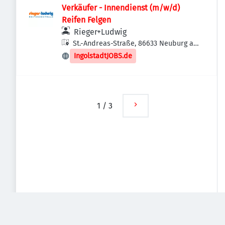
Verkäufer - Innendienst (m/w/d)
Reifen Felgen
Rieger+Ludwig
St.-Andreas-Straße, 86633 Neuburg an
der Donau, Deutschland
IngolstadtJOBS.de
1
/
3