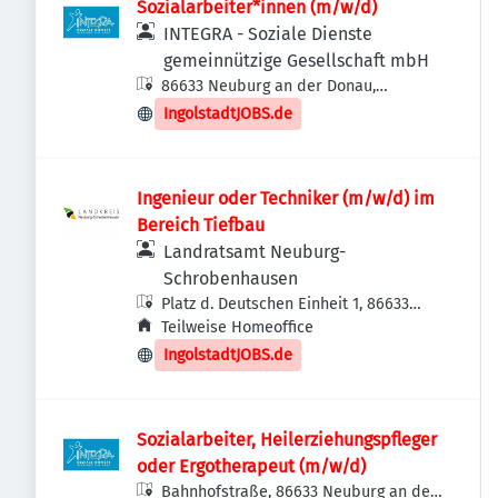
Sozialarbeiter*innen (m/w/d)
INTEGRA - Soziale Dienste
gemeinnützige Gesellschaft mbH
86633 Neuburg an der Donau,
Deutschland
IngolstadtJOBS.de
Ingenieur oder Techniker (m/w/d) im
Bereich Tiefbau
Landratsamt Neuburg-
Schrobenhausen
Platz d. Deutschen Einheit 1, 86633
Neuburg an der Donau, Deutschland
Teilweise Homeoffice
IngolstadtJOBS.de
Sozialarbeiter, Heilerziehungspfleger
oder Ergotherapeut (m/w/d)
Bahnhofstraße, 86633 Neuburg an der