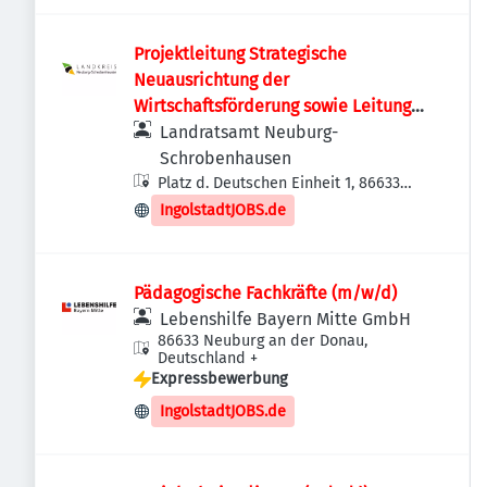
Projektleitung Strategische
Neuausrichtung der
Wirtschaftsförderung sowie Leitung
Sachgebiet 14 – Landkreisentwicklung
Landratsamt Neuburg-
(m/w/d)
Schrobenhausen
Platz d. Deutschen Einheit 1, 86633
Neuburg an der Donau, Deutschland
IngolstadtJOBS.de
Pädagogische Fachkräfte (m/w/d)
Lebenshilfe Bayern Mitte GmbH
86633 Neuburg an der Donau,
Deutschland
+
Expressbewerbung
IngolstadtJOBS.de