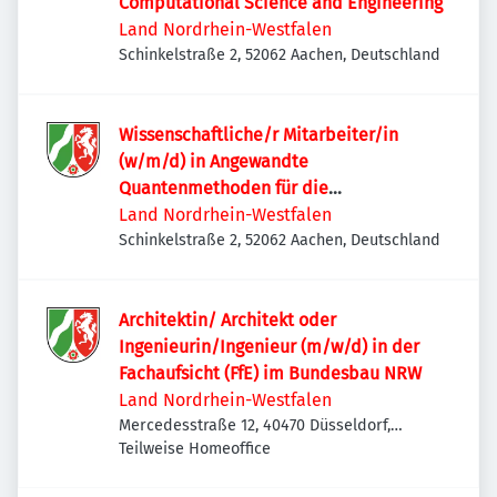
Computational Science and Engineering
Land Nordrhein-Westfalen
Schinkelstraße 2, 52062 Aachen, Deutschland
Wissenschaftliche/r Mitarbeiter/in
(w/m/d) in Angewandte
Quantenmethoden für die
Computerwissenschaft und das
Land Nordrhein-Westfalen
Ingenieurwesen
Schinkelstraße 2, 52062 Aachen, Deutschland
Architektin/ Architekt oder
Ingenieurin/Ingenieur (m/w/d) in der
Fachaufsicht (FfE) im Bundesbau NRW
Land Nordrhein-Westfalen
Mercedesstraße 12, 40470 Düsseldorf,
Deutschland
Teilweise Homeoffice