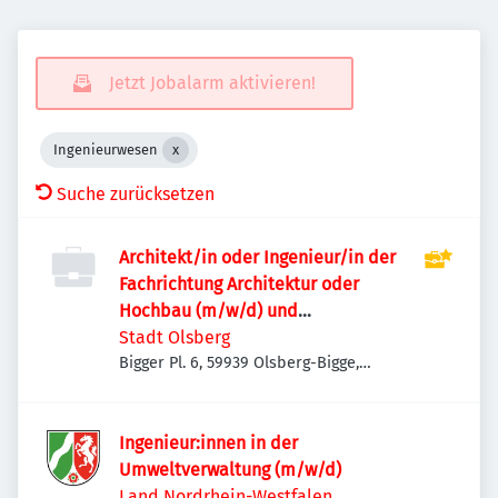
Jetzt Jobalarm aktivieren!
Ingenieurwesen
Suche zurücksetzen
Architekt/in oder Ingenieur/in der
Fachrichtung Architektur oder
Hochbau (m/w/d) und
Bautechniker/in im Hochbau (m/w/d)
Stadt Olsberg
Bigger Pl. 6, 59939 Olsberg-Bigge,
Deutschland
Ingenieur:innen in der
Umweltverwaltung (m/w/d)
Land Nordrhein-Westfalen