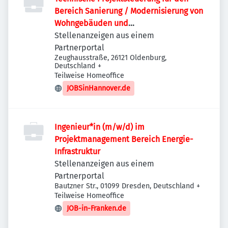
Bereich Sanierung / Modernisierung von
Wohngebäuden und
Quartiersentwicklung (m/w/d)
Stellenanzeigen aus einem
Partnerportal
Zeughausstraße, 26121 Oldenburg,
Deutschland
+
Teilweise Homeoffice
JOBSinHannover.de
Ingenieur*in (m/w/d) im
Projektmanagement Bereich Energie-
Infrastruktur
Stellenanzeigen aus einem
Partnerportal
Bautzner Str., 01099 Dresden, Deutschland
+
Teilweise Homeoffice
JOB-in-Franken.de