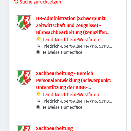
Suche zurücksetzen
HR-Administration (Schwerpunkt
Zeitwirtschaft und Zeugnisse) -
Bürosachbearbeitung (Kennziffer:
42/26)
Land Nordrhein-Westfalen
Friedrich-Ebert-Allee 114/116, 53113
Bonn, Deutschland
Teilweise Homeoffice
Sachbearbeitung - Bereich
Personalentwicklung (Schwerpunkt:
Unterstützung der BIBB-
Graduiertenförderung) (Kennziffer:
Land Nordrhein-Westfalen
41/26)
Friedrich-Ebert-Allee 114/116, 53113
Bonn, Deutschland
Teilweise Homeoffice
Sachbearbeitung