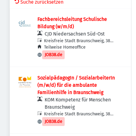
Suche zurücksetzen
Fachbereichsleitung Schulische
Bildung (w/m/d)
CJD Niedersachsen Süd-Ost
Kreisfreie Stadt Braunschweig, 38
Braunschweig, Deutschland
Teilweise Homeoffice
JOB38.de
SozialpädagogIn / SozialarbeiterIn
(m/w/d) für die ambulante
Familienhilfe in Braunschweig
KOM Kompetenz für Menschen
Braunschweig
Kreisfreie Stadt Braunschweig, 38
Braunschweig, Deutschland
JOB38.de