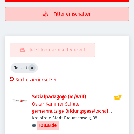
Filter einschalten
Jetzt Jobalarm aktivieren!
Teilzeit
Suche zurücksetzen
Sozialpädagoge (m/w/d)
Oskar Kämmer Schule
gemeinnützige Bildungsgesellschaft
mbH
Kreisfreie Stadt Braunschweig, 38
Braunschweig, Deutschland
JOB38.de