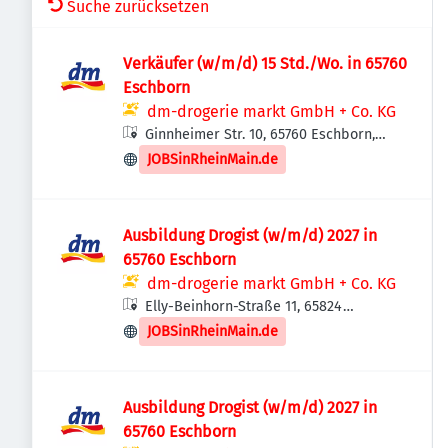
Suche zurücksetzen
Verkäufer (w/m/d) 15 Std./Wo. in 65760
Eschborn
dm-drogerie markt GmbH + Co. KG
Ginnheimer Str. 10, 65760 Eschborn,
Deutschland
JOBSinRheinMain.de
Ausbildung Drogist (w/m/d) 2027 in
65760 Eschborn
dm-drogerie markt GmbH + Co. KG
Elly-Beinhorn-Straße 11, 65824
Eschborn, Deutschland
JOBSinRheinMain.de
Ausbildung Drogist (w/m/d) 2027 in
65760 Eschborn