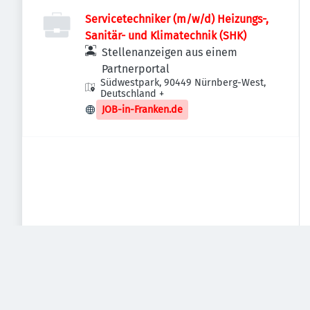
Servicetechniker (m/w/d) Heizungs-,
Sanitär- und Klimatechnik (SHK)
Stellenanzeigen aus einem
Partnerportal
Südwestpark, 90449 Nürnberg-West,
Deutschland
+
JOB-in-Franken.de