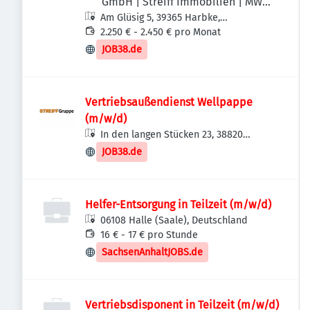
GmbH | Streiff Immobilien | MWS -
Am Glüsig 5, 39365 Harbke,
Mechanische Werkstatt Streiff
Deutschland
2.250 € - 2.450 € pro Monat
GmbH & Co. KG)
JOB38.de
Vertriebsaußendienst Wellpappe
(m/w/d)
In den langen Stücken 23, 38820
Halberstadt, Deutschland
JOB38.de
Helfer-Entsorgung in Teilzeit (m/w/d)
06108 Halle (Saale), Deutschland
16 € - 17 € pro Stunde
SachsenAnhaltJOBS.de
Vertriebsdisponent in Teilzeit (m/w/d)