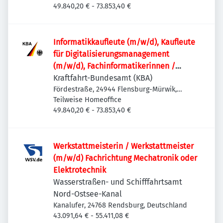
49.840,20 € - 73.853,40 €
Informatik­kaufleute (m/w/d), Kaufleute
für Digitalisierungs­management
(m/w/d), Fachinformatikerinnen /
Fachinformatiker (m/w/d) oder
Kraftfahrt-Bundesamt (KBA)
vergleichbare IT-Ausbildung für den IT-
Fördestraße, 24944 Flensburg-Mürwik,
Deutschland
Teilweise Homeoffice
Leitstand im Rechenzentrum
49.840,20 € - 73.853,40 €
Werkstattmeisterin / Werkstattmeister
(m/w/d) Fachrichtung Mechatronik oder
Elektrotechnik
Wasserstraßen- und Schifffahrtsamt
Nord-Ostsee-Kanal
Kanalufer, 24768 Rendsburg, Deutschland
43.091,64 € - 55.411,08 €