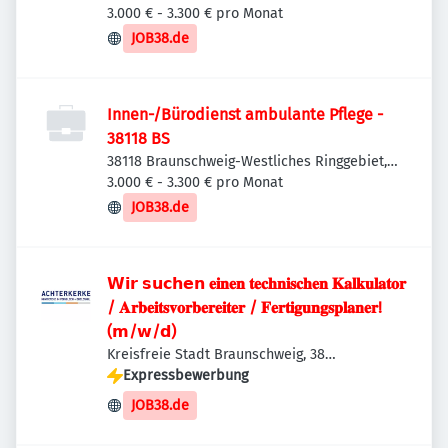
Deutschland
3.000 € - 3.300 € pro Monat
JOB38.de
Innen-/Bürodienst ambulante Pflege -
38118 BS
38118 Braunschweig-Westliches Ringgebiet,
Deutschland
3.000 € - 3.300 € pro Monat
JOB38.de
𝗪𝗶𝗿 𝘀𝘂𝗰𝗵𝗲𝗻 𝐞𝐢𝐧𝐞𝐧 𝐭𝐞𝐜𝐡𝐧𝐢𝐬𝐜𝐡𝐞𝐧 𝐊𝐚𝐥𝐤𝐮𝐥𝐚𝐭𝐨𝐫
/ 𝐀𝐫𝐛𝐞𝐢𝐭𝐬𝐯𝐨𝐫𝐛𝐞𝐫𝐞𝐢𝐭𝐞𝐫 / 𝐅𝐞𝐫𝐭𝐢𝐠𝐮𝐧𝐠𝐬𝐩𝐥𝐚𝐧𝐞𝐫!
(𝗺/𝘄/𝗱)
Kreisfreie Stadt Braunschweig, 38
Braunschweig, Deutschland
Expressbewerbung
JOB38.de