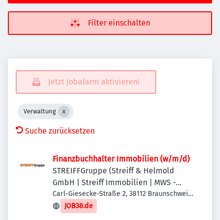
Filter einschalten
Jetzt Jobalarm aktivieren!
Verwaltung
Suche zurücksetzen
Finanzbuchhalter Immobilien (w/m/d)
STREIFFGruppe (Streiff & Helmold
GmbH | Streiff Immobilien | MWS -
Mechanische Werkstatt Streiff GmbH &
Carl-Giesecke-Straße 2, 38112 Braunschweig,
Deutschland
Co. KG)
JOB38.de