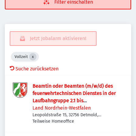
Filter einschalten
Jetzt Jobalarm aktivieren!
Vollzeit
Suche zurücksetzen
Beamtin oder Beamten (m/w/d) des
feuerwehrtechnischen Dienstes in der
Laufbahngruppe 2.1 bis
Besoldungsgruppe A12 LBesO
Land Nordrhein-Westfalen
Leopoldstraße 15, 32756 Detmold,
Deutschland
Teilweise Homeoffice