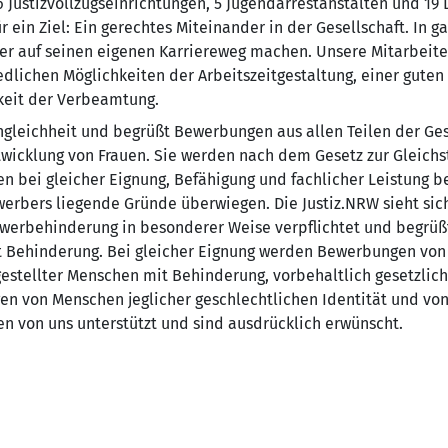
 Justizvollzugseinrichtungen, 5 Jugendarrestanstalten und 19
 ein Ziel: Ein gerechtes Miteinander in der Gesellschaft. In g
eder auf seinen eigenen Karriereweg machen. Unsere Mitarbeit
edlichen Möglichkeiten der Arbeitszeitgestaltung, einer guten
keit der Verbeamtung.
ngleichheit und begrüßt Bewerbungen aus allen Teilen der Gese
twicklung von Frauen. Sie werden nach dem Gesetz zur Gleich
n bei gleicher Eignung, Befähigung und fachlicher Leistung be
werbers liegende Gründe überwiegen. Die Justiz.NRW sieht sic
werbehinderung in besonderer Weise verpflichtet und begrüß
Behinderung. Bei gleicher Eignung werden Bewerbungen von
stellter Menschen mit Behinderung, vorbehaltlich gesetzlic
en von Menschen jeglicher geschlechtlichen Identität und vo
 von uns unterstützt und sind ausdrücklich erwünscht.