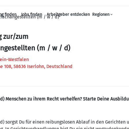
ng finden
Jobs finden
Arbeitgeber entdecken
Regionen
fachangestellten (m / w / d)
Haupt-Navigation
g zur/zum
angestellten (m / w / d)
ein-Westfalen
ße 108, 58636 Iserlohn, Deutschland
w/d) Menschen zu ihrem Recht verhelfen? Starte Deine Ausbild
/d) sorgst Du für einen reibungslosen Ablauf in den Gerichten
. In Gerichtsverhandlungen bist Du ein nicht wegzudenkender 