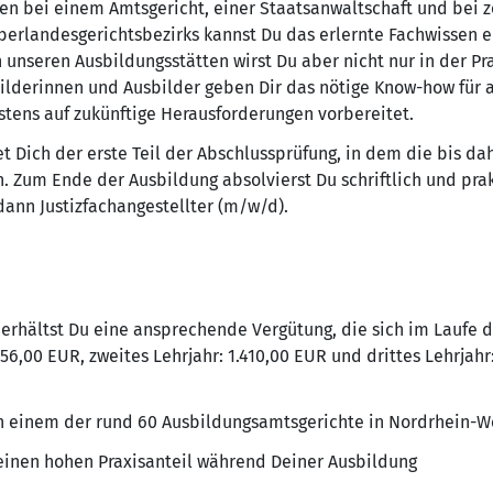
en bei einem Amtsgericht, einer Staatsanwaltschaft und bei z
erlandesgerichtsbezirks kannst Du das erlernte Fachwissen erf
unseren Ausbildungsstätten wirst Du aber nicht nur in der Pr
bilderinnen und Ausbilder geben Dir das nötige Know-how für 
stens auf zukünftige Herausforderungen vorbereitet.
t Dich der erste Teil der Abschlussprüfung, in dem die bis d
n. Zum Ende der Ausbildung absolvierst Du schriftlich und prak
dann Justizfachangestellter (m/w/d).
erhältst Du eine ansprechende Vergütung, die sich im Laufe d
.356,00 EUR, zweites Lehrjahr: 1.410,00 EUR und drittes Lehrjah
 einem der rund 60 Ausbildungsamtsgerichte in Nordrhein-W
einen hohen Praxisanteil während Deiner Ausbildung