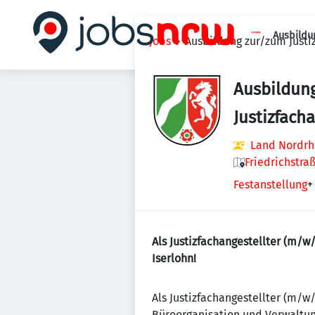
Ausbildu
Jobs
Ausbildung zur/zum Justiz
Ausbildun
Justizfach
Land Nordrh
Friedrichstra
Festanstellung
+
Als Justizfachangestellter (m/
Iserlohn!
Als Justizfachangestellter (m/w
Büroorganisation und Verwaltung