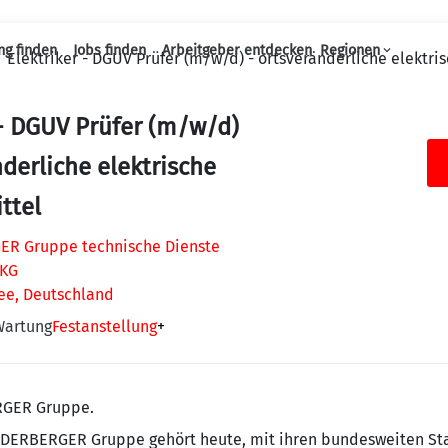
ng finden
Jobs finden
Arbeitgeber entdecken
Regionen
Elektriker - DGUV Prüfer (m/w/d) - ortsveränderliche elektri
Haupt-Navigation
 - DGUV Prüfer (m/w/d)
nderliche elektrische
ttel
R Gruppe technische Dienste
 KG
ee, Deutschland
Wartung
Festanstellung
+
RGER Gruppe.
IEDERBERGER Gruppe gehört heute, mit ihren bundesweiten St