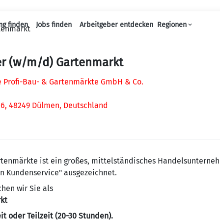
ng finden
Jobs finden
Arbeitgeber entdecken
Regionen
tenmarkt
Haupt-Navigation
er (w/m/d) Gartenmarkt
 Profi-Bau- & Gartenmärkte GmbH & Co.
 6, 48249 Dülmen, Deutschland
rtenmärkte ist ein großes, mittelständisches Handelsuntern
en Kundenservice" ausgezeichnet.
hen wir Sie als
kt
it oder Teilzeit (20-30 Stunden).