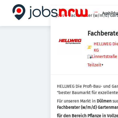
Ausbildu
Jobs
Fachberater (w/m/d) Gar
Fachberat
HELLWEG Die
KG
Linnertstraße
Teilzeit
+
HELLWEG Die Profi-Bau- und Ga
"bester Baumarkt für exzellent
Für unseren Markt in
Dülmen
suc
Fachberater (w/m/d) Gartenmar
für den Bereich Pflanze in Vollze