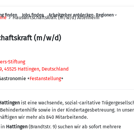
ng finden
Jobs finden
Arbeitgeber entdecken
Regionen
mie
Hauswirtschaftskraft (m/w/d) Altenheim
Haupt-Navigation
haftskraft (m/w/d)
ers-Stiftung
9, 45525 Hattingen, Deutschland
 Gastronomie
+
Festanstellung
+
 Hattingen
ist eine wachsende, sozial-caritative Trägergesells
 Behindertenhilfe sowie in der Kindertagesbetreuung. In unse
äftigen wir mehr als 840 Mitarbeitende.
in
Hattingen
(Brandtstr. 9) suchen wir ab sofort mehrere