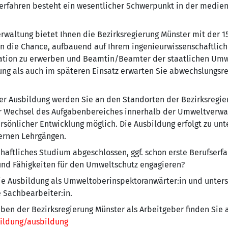
rfahren besteht ein wesentlicher Schwerpunkt in der medie
erwaltung bietet Ihnen die Bezirksregierung Münster mit der 
n die Chance, aufbauend auf Ihrem ingenieurwissenschaftlic
ikation zu erwerben und Beamtin/Beamter der staatlichen Um
ng als auch im späteren Einsatz erwarten Sie abwechslungsr
er Ausbildung werden Sie an den Standorten der Bezirksregier
er Wechsel des Aufgabenbereiches innerhalb der Umweltverwalt
sönlicher Entwicklung möglich. Die Ausbildung erfolgt zu unt
ernen Lehrgängen.
chaftliches Studium abgeschlossen, ggf. schon erste Berufser
nd Fähigkeiten für den Umweltschutz engagieren?
die Ausbildung als Umweltoberinspektoranwärter:in und unters
 Sachbearbeiter:in.
aben der Bezirksregierung Münster als Arbeitgeber finden Sie 
ildung/ausbildung