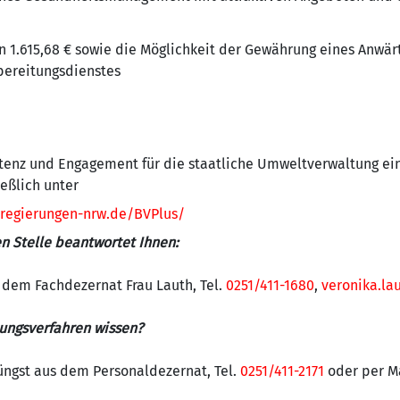
 1.615,68 € sowie die Möglichkeit der Gewährung eines Anwär
bereitungsdienstes
etenz und Engagement für die staatliche Umweltverwaltung e
ießlich unter
sregierungen-nrw.de/BVPlus/
n Stelle beantwortet Ihnen:
 dem Fachdezernat Frau Lauth, Tel.
0251/411-1680
,
veronika.l
ngsverfahren wissen?
üngst aus dem Personaldezernat, Tel.
0251/411-2171
oder per M