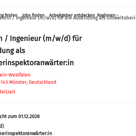
ng finden
Jobs finden
Arbeitgeber entdecken
Regionen
eurin / Ingenieur (m/w/d) für die Ausbildung als Umweltober
Haupt-Navigation
n / Ingenieur (m/w/d) für
dung als
rinspektoranwärter:in
ein-Westfalen
8143 Münster, Deutschland
Teilzeit
cht zum 01.12.2026
d)
berinspektoranwärter:in