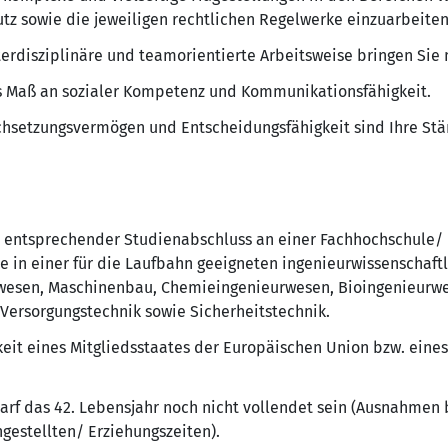
z sowie die jeweiligen rechtlichen Regelwerke einzuarbeiten
nterdisziplinäre und teamorientierte Arbeitsweise bringen Sie 
es Maß an sozialer Kompetenz und Kommunikationsfähigkeit.
hsetzungsvermögen und Entscheidungsfähigkeit sind Ihre Stä
 entsprechender Studienabschluss an einer Fachhochschule/ 
 in einer für die Laufbahn geeigneten ingenieurwissenschaftl
wesen, Maschinenbau, Chemieingenieurwesen, Bioingenieurwes
Versorgungstechnik sowie Sicherheitstechnik.
keit eines Mitgliedsstaates der Europäischen Union bzw. eines
rf das 42. Lebensjahr noch nicht vollendet sein (Ausnahmen 
estellten/ Erziehungszeiten).