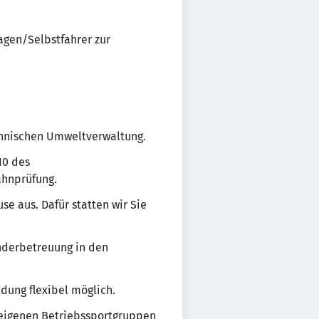
wagen/Selbstfahrer zur
echnischen Umweltverwaltung.
10 des
ahnprüfung.
se aus. Dafür statten wir Sie
inderbetreuung in den
ldung flexibel möglich.
 eigenen Betriebssportgruppen