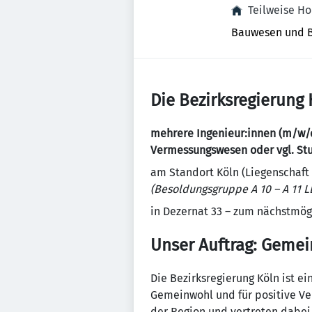
Teilweise H
Bauwesen und 
Die Bezirksregierung 
mehrere Ingenieur:innen (m/w/d
Vermessungswesen oder vgl. St
am Standort Köln (Liegenschaft
(Besoldungsgruppe A 10 – A 11 
in Dezernat 33 – zum nächstmögl
Unser Auftrag: Gemei
Die Bezirksregierung Köln ist e
Gemeinwohl und für positive V
der Region und vertreten dabei