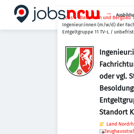
Ausbildu
Jobs
Bauwesen und Bergbau
Ingenieur:innen (m/w/d) der Fac
Entgeltgruppe 11 TV-L / unbefrist
Ingenieur:
Fachricht
oder vgl. 
Besoldungs
Entgeltgru
Standort K
Land Nordrh
Zeughausstraß