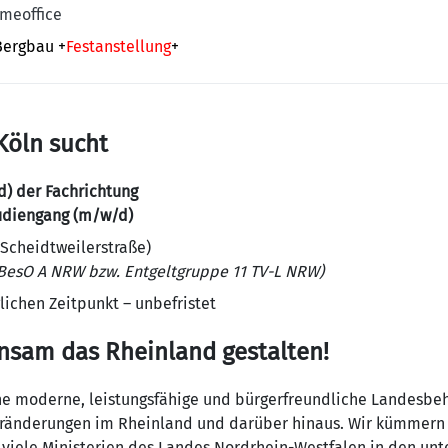
omeoffice
Bergbau
+
Festanstellung
+
Köln sucht
) der Fachrichtung
udiengang (m/w/d)
 Scheidtweilerstraße)
LBesO A NRW bzw. Entgeltgruppe 11 TV-L NRW)
ichen Zeitpunkt – unbefristet
nsam das Rheinland gestalten!
ine moderne, leistungsfähige und bürgerfreundliche Landesbehö
eränderungen im Rheinland und darüber hinaus. Wir kümmern 
 viele Ministerien des Landes Nordrhein-Westfalen in den unt