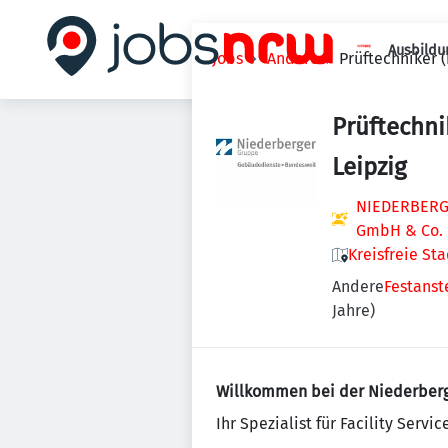
Ausbildu
Jobs
Andere
Prüftechniker 
Prüftechni
Leipzig
NIEDERBERGE
GmbH & Co.
Kreisfreie St
Andere
Festanst
Jahre)
Willkommen bei der Niederber
Ihr Spezialist für Facility Servic