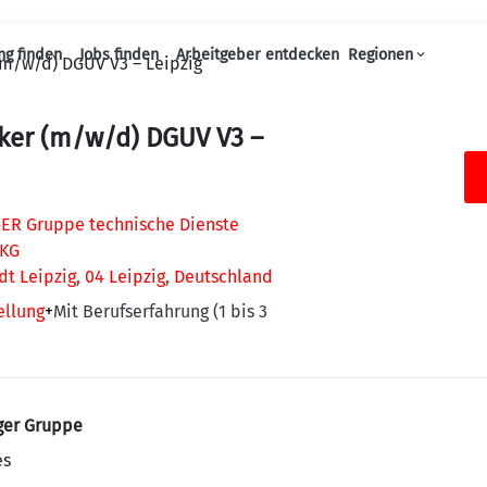
ng finden
Jobs finden
Arbeitgeber entdecken
Regionen
(m/w/d) DGUV V3 – Leipzig
Haupt-Navigation
ker (m/w/d) DGUV V3 –
R Gruppe technische Dienste
 KG
adt Leipzig, 04 Leipzig, Deutschland
ellung
+
Mit Berufserfahrung (1 bis 3
ger Gruppe
es