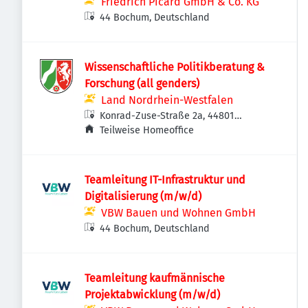
Friedrich Picard GmbH & Co. KG
44 Bochum, Deutschland
Wissenschaftliche Politikberatung &
Forschung (all genders)
Land Nordrhein-Westfalen
Konrad-Zuse-Straße 2a, 44801
Bochum, Deutschland
Teilweise Homeoffice
Teamleitung IT-Infrastruktur und
Digitalisierung (m/w/d)
VBW Bauen und Wohnen GmbH
44 Bochum, Deutschland
Teamleitung kaufmännische
Projektabwicklung (m/w/d)