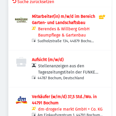
Suche zurücksetzen
Mitarbeiter(in) m/w/d im Bereich
Garten- und Landschaftsbau
Berendes & Willberg GmbH
Baumpflege & Gartenbau
Sudholzstraße 134, 44879 Bochum
Südwest, Deutschland
Aufsicht (m/w/d)
Stellenanzeigen aus den
Tageszeitungstiteln der FUNKE
44787 Bochum, Deutschland
MEDIEN NRW
Verkäufer (w/m/d) 37,5 Std./Wo. in
44791 Bochum
dm-drogerie markt GmbH + Co. KG
Am Einkaufszentrum 1, 44791 Bochum,