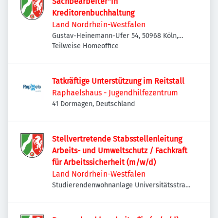
Sachbearbeiter*in
Kreditorenbuchhaltung
Land Nordrhein-Westfalen
Gustav-Heinemann-Ufer 54, 50968 Köln,
Deutschland
Teilweise Homeoffice
Tatkräftige Unterstützung im Reitstall
Raphaelshaus - Jugendhilfezentrum
41 Dormagen, Deutschland
Stellvertretende Stabsstellenleitung
Arbeits- und Umweltschutz / Fachkraft
für Arbeitssicherheit (m/w/d)
Land Nordrhein-Westfalen
Studierendenwohnanlage Universitätsstraße
1, Studierendenwerk Düsseldorf, 40225
Düsseldorf, Deutschland