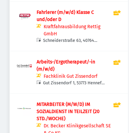
Fahrlerer (m/w/d) Klasse C
und/oder D
Kraftfahrausbildung Rettig
GmbH
Schneiderstraße 63, 40764
Langenfeld (Rheinland),
Deutschland
Arbeits-/Ergotherapeut/-in
(m/w/d)
Fachklinik Gut Zissendorf
Gut Zissendorf 1, 53773 Hennef
(Sieg), Deutschland
MITARBEITER (M/W/D) IM
SOZIALDIENST IN TEILZEIT (20
STD./WOCHE)
Dr. Becker Klinikgesellschaft SE
& Co.KG