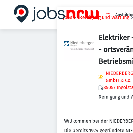
Ausbildu
Jobs
Reinigung und Wartung
Elektriker
- ortsverä
Betriebsmi
NIEDERBERGE
GmbH & Co.
85057 Ingolst
Reinigung und 
Willkommen bei der NIEDERBE
Die bereits 1924 gegründete N