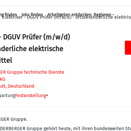
ng finden
Jobs finden
Arbeitgeber entdecken
Regionen
Elektriker - DGUV Prüfer (m/w/d) - ortsveränderliche elektri
Haupt-Navigation
 - DGUV Prüfer (m/w/d)
nderliche elektrische
ttel
R Gruppe technische Dienste
 KG
adt, Deutschland
Wartung
Festanstellung
+
RGER Gruppe.
IEDERBERGER Gruppe gehört heute, mit ihren bundesweiten St