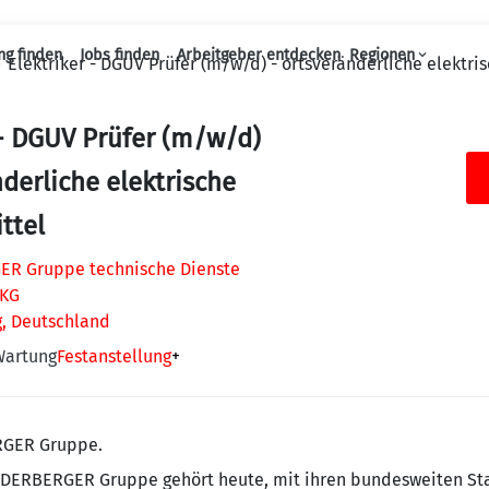
ng finden
Jobs finden
Arbeitgeber entdecken
Regionen
Elektriker - DGUV Prüfer (m/w/d) - ortsveränderliche elektri
Haupt-Navigation
 - DGUV Prüfer (m/w/d)
nderliche elektrische
ttel
R Gruppe technische Dienste
 KG
g, Deutschland
Wartung
Festanstellung
+
RGER Gruppe.
IEDERBERGER Gruppe gehört heute, mit ihren bundesweiten St