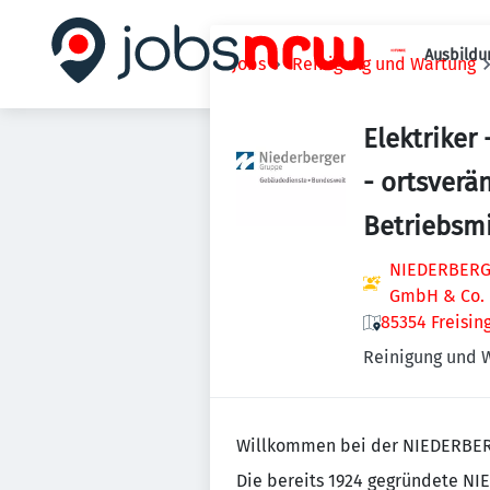
Ausbildu
Jobs
Reinigung und Wartung
Elektriker
- ortsverä
Betriebsmi
NIEDERBERGE
GmbH & Co.
85354 Freisin
Reinigung und 
Willkommen bei der NIEDERBE
Die bereits 1924 gegründete N