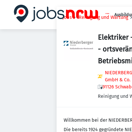
Ausbildu
Jobs
Reinigung und Wartung
Elektriker
- ortsverä
Betriebsmi
NIEDERBERGE
GmbH & Co.
91126 Schwab
Reinigung und 
Willkommen bei der NIEDERBE
Die bereits 1924 gegründete N