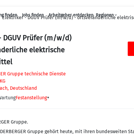
ng finden
Jobs finden
Arbeitgeber entdecken
Regionen
Elektriker - DGUV Prüfer (m/w/d) - ortsveränderliche elektri
Haupt-Navigation
 - DGUV Prüfer (m/w/d)
nderliche elektrische
ttel
R Gruppe technische Dienste
 KG
ach, Deutschland
Wartung
Festanstellung
+
RGER Gruppe.
IEDERBERGER Gruppe gehört heute, mit ihren bundesweiten St