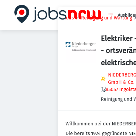
Ausbildu
Jobs
Reinigung und Wartung
Elektriker
- ortsverä
elektrisch
NIEDERBERGE
GmbH & Co.
85057 Ingolst
Reinigung und 
Willkommen bei der NIEDERBE
Die bereits 1924 gegründete N