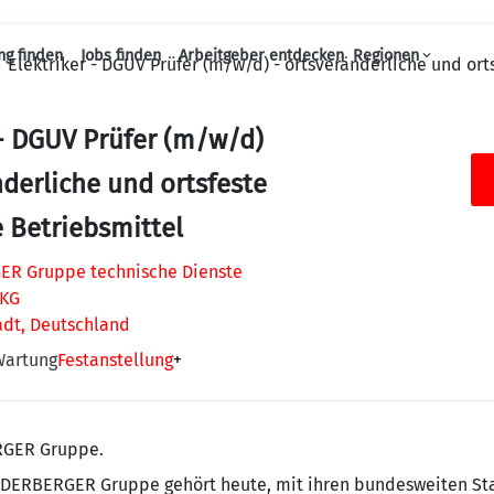
ng finden
Jobs finden
Arbeitgeber entdecken
Regionen
Elektriker - DGUV Prüfer (m/w/d) - ortsveränderliche und ort
Haupt-Navigation
 - DGUV Prüfer (m/w/d)
nderliche und ortsfeste
e Betriebsmittel
R Gruppe technische Dienste
 KG
adt, Deutschland
Wartung
Festanstellung
+
RGER Gruppe.
IEDERBERGER Gruppe gehört heute, mit ihren bundesweiten St