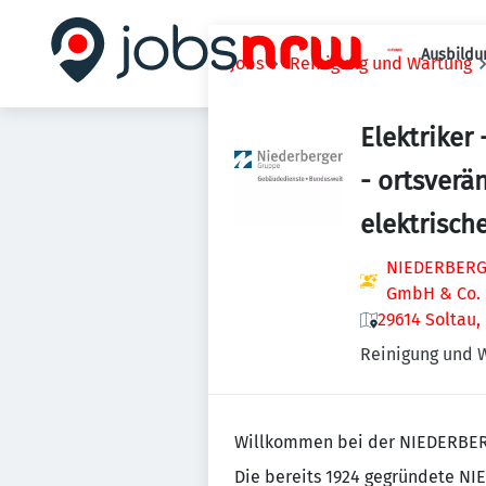
Ausbildu
Jobs
Reinigung und Wartung
Elektriker
- ortsverä
elektrisch
NIEDERBERGE
GmbH & Co.
29614 Soltau,
Reinigung und 
Willkommen bei der NIEDERBE
Die bereits 1924 gegründete N