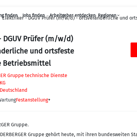
ng finden
Jobs finden
Arbeitgeber entdecken
Regionen
Elektriker - DGUV Prüfer (m/w/d) - ortsveränderliche und ort
Haupt-Navigation
 - DGUV Prüfer (m/w/d)
nderliche und ortsfeste
e Betriebsmittel
R Gruppe technische Dienste
 KG
 Deutschland
Wartung
Festanstellung
+
RGER Gruppe.
IEDERBERGER Gruppe gehört heute, mit ihren bundesweiten St