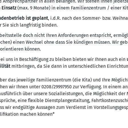
d Ansprechpartner in allen Belangen. Wir stehen Ihnen jederz
 Einsatz
(max. 9 Monate) in einem Familienzentrum / einer Kit
denbetrieb ist geplant
, i.d.R. nach den Sommer- bzw. Weihna
Sie sich langfristig binden.
Arbeitsstelle doch nicht Ihren Anforderungen entspricht, ermö
ochen) einen Wechsel ohne dass Sie kündigen müssen. Wir geb
morientieren können.
i uns in Beschäftigung zu bleiben bieten wir Ihnen auch ein
ilität
mitbringen, da Sie dann in unterschiedlichen Einrichtu
ber das jeweilige Familienzentrum (die Kita) und Ihre Möglichk
hen wir Ihnen unter 0208/29997950 zur Verfügung. In einem 
usführlich über unsere Sozialleistungen, die Möglichkeit der 
prüche, eine flexible Dienstplangestaltung, Fahrtkostenzusch
ss wir endgültige Aussagen zum Verdienst im Vorstellungsgesp
ifikation machen können*