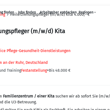
ng finden
Jobs finden
Arbeitgeber entdecken
Regionen
ing
Heilerziehungspfleger (m/w/d) Kita 4.000,--€
Haupt-Navigation
ungspfleger (m/w/d) Kita
ice Pflege-Gesundheit-Dienstleistungen
m an der Ruhr, Deutschland
und Training
Festanstellung
+
Bis 48.000 €
em
Familienzentrum / einer Kita
suchen wir ab sofort Sie (m/w/d)
und die U3-Betreuung.
) gelten Sie nach KiBiz als Fachkraft. Sie arbeiten in einem