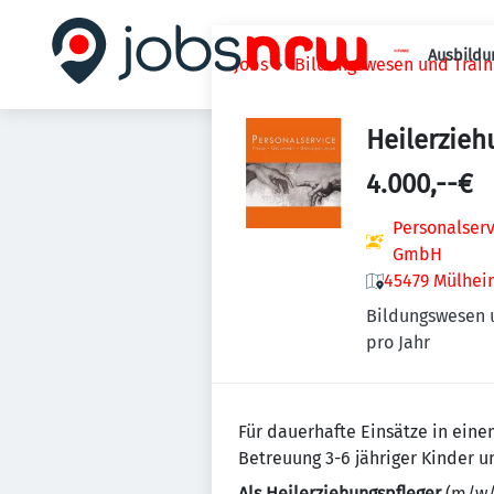
Ausbildu
Jobs
Bildungswesen und Train
Heilerzieh
4.000,--€
Personalserv
GmbH
45479 Mülhei
Bildungswesen 
pro Jahr
Für dauerhafte Einsätze in ein
Betreuung 3-6 jähriger Kinder 
Als Heilerziehungspfleger
(m/w/d