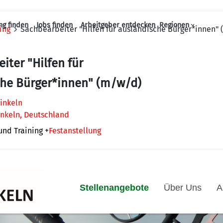
ng finden
Jobs finden
Arbeitgeber entdecken
Regionen
ing
Sachbearbeiter "Hilfen für ausländische Bürger*innen"
Haupt-Navigation
iter "Hilfen für
che Bürger*innen" (m/w/d)
inkeln
keln, Deutschland
und Training
+
Festanstellung