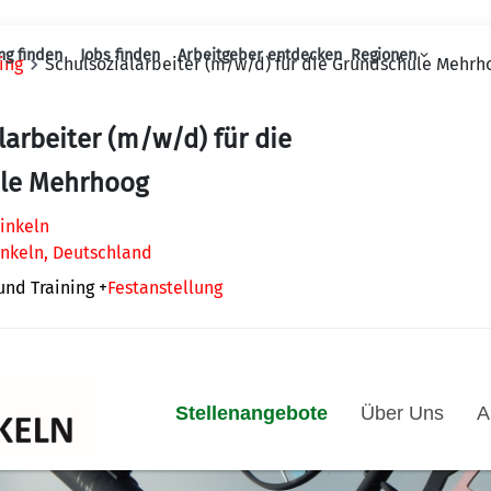
ng finden
Jobs finden
Arbeitgeber entdecken
Regionen
ing
Schulsozialarbeiter (m/w/d) für die Grundschule Mehrh
Haupt-Navigation
larbeiter (m/w/d) für die
le Mehrhoog
inkeln
keln, Deutschland
und Training
+
Festanstellung