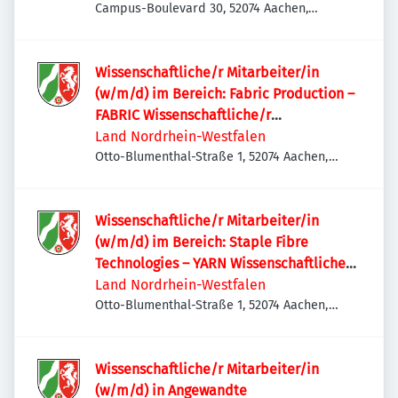
Campus-Boulevard 30, 52074 Aachen,
Deutschland
Wissenschaftliche/r Mitarbeiter/in
(w/m/d) im Bereich: Fabric Production –
FABRIC Wissenschaftliche/r
Mitarbeiter/in (w/m/d) im Bereich:
Land Nordrhein-Westfalen
Fabric Production – FABRIC
Otto-Blumenthal-Straße 1, 52074 Aachen,
Deutschland
Wissenschaftliche/r Mitarbeiter/in
(w/m/d) im Bereich: Staple Fibre
Technologies – YARN Wissenschaftliche/r
Mitarbeiter/in (w/m/d) im Bereich:
Land Nordrhein-Westfalen
Staple Fibre Technologies – YARN
Otto-Blumenthal-Straße 1, 52074 Aachen,
Deutschland
Wissenschaftliche/r Mitarbeiter/in
(w/m/d) in Angewandte