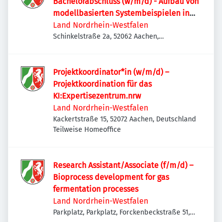
Bachelorabschluss (w/m/d) - Aufbau von
modellbasierten Systembeispielen in
3DX Wissenschaftliche Hilfskraft mit
Land Nordrhein-Westfalen
Bachelorabschluss (w/m/d) - Aufbau von
Schinkelstraße 2a, 52062 Aachen,
Deutschland
modellbasierten Systembeispielen in
3DX
Projektkoordinator*in (w/m/d) –
Projektkoordination für das
KI:Expertisezentrum.nrw
Land Nordrhein-Westfalen
Kackertstraße 15, 52072 Aachen, Deutschland
Teilweise Homeoffice
Research Assistant/Associate (f/m/d) –
Bioprocess development for gas
fermentation processes
Land Nordrhein-Westfalen
Parkplatz, Parkplatz, Forckenbeckstraße 51,